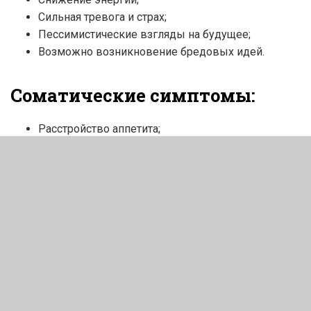
Сильная тревога и страх;
Пессимистические взгляды на будущее;
Возможно возникновение бредовых идей.
Соматические симптомы:
Расстройство аппетита;
Нарушение сна;
Нарушение сексуального влечения;
Запоры;
Ощущения сдавленности черепа;
Головокружение;
Существует прекрасный тест на депрессию –
Опросник Большой депрессии (Major Depression
Inventory), разработанный Всемирной Организацией
Здравоохранения. Эта методика разработана для