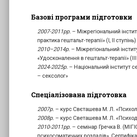
Базові програми підготовки
2007-2011рр.
– Міжрегіональний інститут
практика гештальт-терапії» (I, II ступінь)
2010–2014р.
– Міжрегіональний інститут
«Удосконалення в гештальт-терапії» (III
2024-2025р.
– Національний інститут се
– сексолог»
Спеціалізована підготовка
2007р.
– курс Свєташева М. Л. «Психол
2008р.
– курс Светашева М. Л. «Психо
2010-2011рр.
– семінар Гречка В. (МІГІС
психосоматичних розладів». Сертифік