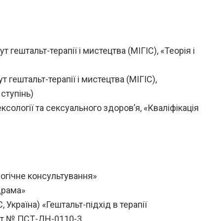
 гештальт-терапії і мистецтва (МІГІС), «Теорія і
 гештальт-терапії і мистецтва (МІГІС),
 ступінь)
ксології та сексуального здоров’я, «Кваліфікація
огічне консультування»
драма»
, Україна) «Гештальт-підхід в терапії
ат № ПСТ-ДН-0110-3