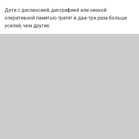
Дети с дислексией, дисграфией или низкой
оперативной памятью тратят в два-три раза больше
усилий, чем другие.
Они быстрее устают, злятся, избегают:
«Зачем мучиться, если снова ничего не выйдет?»
Это не про «не хочет». Это — “не может без
помощи”.
Что могут сделать
родители и педагоги?
Не навешивать ярлык
— задавайте вопрос: «В
чём именно ему трудно?»
Наблюдайте
— не судите. Определите, когда и