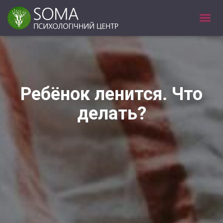
T
O
G
G
L
E
N
Ребёнок ленится. Что
A
V
делать?
I
G
A
T
I
O
N